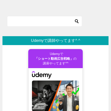
Udemyで講師やってます^ ^
Udemyで
「ショート動画広告戦略」
の
講座やってます^^